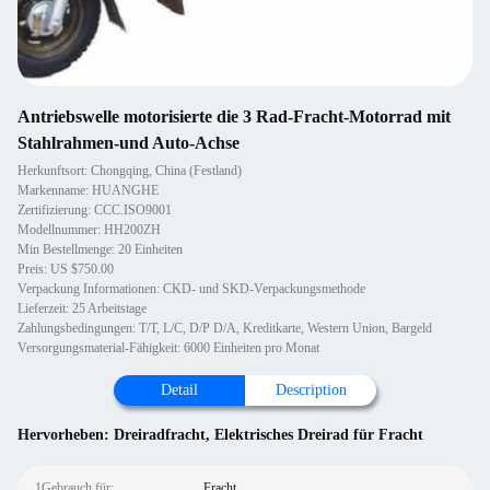
Antriebswelle motorisierte die 3 Rad-Fracht-Motorrad mit
Stahlrahmen-und Auto-Achse
Herkunftsort: Chongqing, China (Festland)
Markenname: HUANGHE
Zertifizierung: CCC.ISO9001
Modellnummer: HH200ZH
Min Bestellmenge: 20 Einheiten
Preis: US $750.00
Verpackung Informationen: CKD- und SKD-Verpackungsmethode
Lieferzeit: 25 Arbeitstage
Zahlungsbedingungen: T/T, L/C, D/P D/A, Kreditkarte, Western Union, Bargeld
Versorgungsmaterial-Fähigkeit: 6000 Einheiten pro Monat
Detail
Description
Hervorheben:
Dreiradfracht
,
Elektrisches Dreirad für Fracht
1Gebrauch für:
Fracht