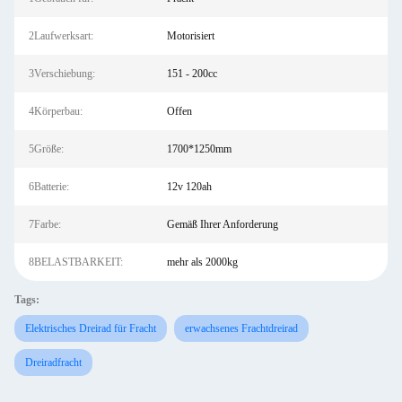
2Laufwerksart:
Motorisiert
3Verschiebung:
151 - 200cc
4Körperbau:
Offen
5Größe:
1700*1250mm
6Batterie:
12v 120ah
7Farbe:
Gemäß Ihrer Anforderung
8BELASTBARKEIT:
mehr als 2000kg
Tags:
Elektrisches Dreirad für Fracht
erwachsenes Frachtdreirad
Dreiradfracht