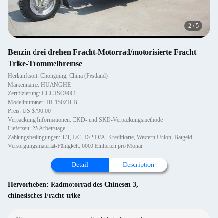
2
/
5
Benzin drei drehen Fracht-Motorrad/motorisierte Fracht
Trike-Trommelbremse
Herkunftsort: Chongqing, China (Festland)
Markenname: HUANGHE
Zertifizierung: CCC.ISO9001
Modellnummer: HH150ZH-B
Preis: US $790.00
Verpackung Informationen: CKD- und SKD-Verpackungsmethode
Lieferzeit: 25 Arbeitstage
Zahlungsbedingungen: T/T, L/C, D/P D/A, Kreditkarte, Western Union, Bargeld
Versorgungsmaterial-Fähigkeit: 6000 Einheiten pro Monat
Detail
Description
Hervorheben:
Radmotorrad des Chinesen 3
,
chinesisches Fracht trike