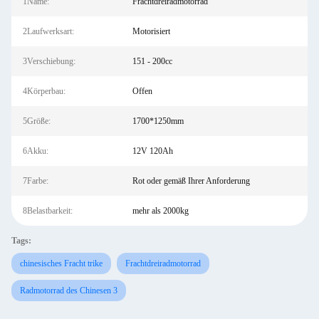
1Name:
Frachtdreiradmotorrad
2Laufwerksart:
Motorisiert
3Verschiebung:
151 - 200cc
4Körperbau:
Offen
5Größe:
1700*1250mm
6Akku:
12V 120Ah
7Farbe:
Rot oder gemäß Ihrer Anforderung
8Belastbarkeit:
mehr als 2000kg
Tags:
chinesisches Fracht trike
Frachtdreiradmotorrad
Radmotorrad des Chinesen 3