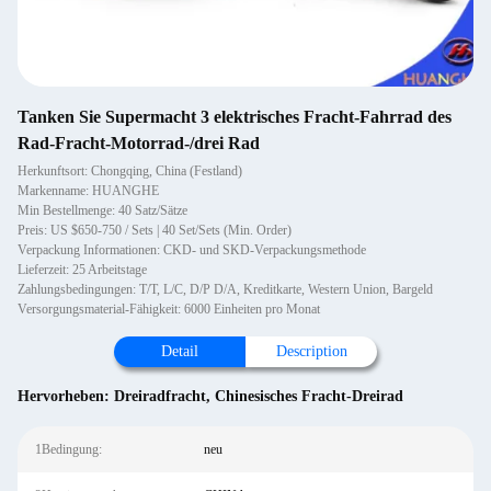
Tanken Sie Supermacht 3 elektrisches Fracht-Fahrrad des
Rad-Fracht-Motorrad-/drei Rad
Herkunftsort: Chongqing, China (Festland)
Markenname: HUANGHE
Min Bestellmenge: 40 Satz/Sätze
Preis: US $650-750 / Sets | 40 Set/Sets (Min. Order)
Verpackung Informationen: CKD- und SKD-Verpackungsmethode
Lieferzeit: 25 Arbeitstage
Zahlungsbedingungen: T/T, L/C, D/P D/A, Kreditkarte, Western Union, Bargeld
Versorgungsmaterial-Fähigkeit: 6000 Einheiten pro Monat
Detail
Description
Hervorheben:
Dreiradfracht
,
Chinesisches Fracht-Dreirad
1Bedingung:
neu