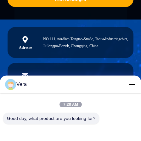
NO.111, nördlich Tongtao-Straße, Taojia-Industriegebiet,
Jiulongpo-Bezirk, Chongqing, China
Adresse
vera@lkmoto.com
E-Mail-Adresse
Vera
7:28 AM
0086-15823905611
Good day, what product are you looking for?
Telefon