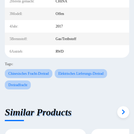
2Herein gemacht:
CHINA
3Modell:
Offen
4Jahr:
2017
5Brennstoff:
Gas/Treibstoff
6Antrieb:
RWD
Tags:
Chinesisches Fracht-Dreirad
Elektrisches Lieferungs-Dreirad
Dreiradfracht
Similar Products