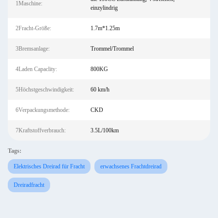
1Maschine:
einzylindrig
2Fracht-Größe:
1.7m*1.25m
3Bremsanlage:
Trommel/Trommel
4Laden Capaclity:
800KG
5Höchstgeschwindigkeit:
60 km/h
6Verpackungsmethode:
CKD
7Kraftstoffverbrauch:
3.5L/100km
Tags:
Elektrisches Dreirad für Fracht
erwachsenes Frachtdreirad
Dreiradfracht