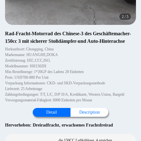
2
/
5
Rad-Fracht-Motorrad des Chinese-3 des Geschäftemacher-
150cc 3 mit sicherer Stoßdämpfer-und Auto-Hinterachse
Herkunftsort: Chongqing, China
Markenname: HUANGHE,DOKA
Zertifizierung: EEC,CCC,ISO,
Modellnummer: HH150ZH
Min Bestellmenge: 1*20GP des Ladens 20 Einheiten
Preis: USD700-880 Per Unit
Verpackung Informationen: CKD- und SKD-Verpackungsmethode
Lieferzeit: 25 Arbeitstage
Zahlungsbedingungen: T/T, L/C, D/P D/A, Kreditkarte, Western Union, Bargeld
Versorgungsmaterial-Fähigkeit: 6000 Einheiten pro Monat
Detail
Description
Hervorheben:
Dreiradfracht
,
erwachsenes Frachtdreirad
die 150CC Luftkühlung, 4 streichen,