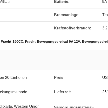
n/Blau
Batterie:
9A 
Bremsanlage:
Tr
Kraftstoffverbrauch:
3.
,
,
 Fracht-150CC
Fracht-Bewegungsdreirad 9A 12V
Bewegungsdreir
on 20 Einheiten
Preis
US
ackungsmethode
Lieferzeit
25
ditkarte, Western Union,
Versorgungsmaterial-