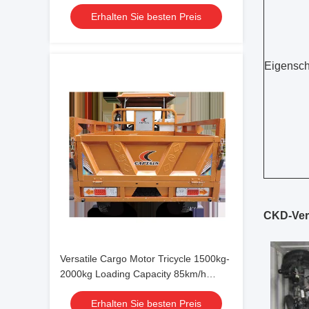
Cooled Cooling Type
Erhalten Sie besten Preis
Eigensch
CKD-Ver
Versatile Cargo Motor Tricycle 1500kg-
2000kg Loading Capacity 85km/h
Speed and 3.8L/100km Fuel
Erhalten Sie besten Preis
Consumption