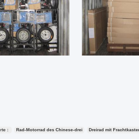
orte：
Rad-Motorrad des Chinese-drei
Dreirad mit Frachtkaste