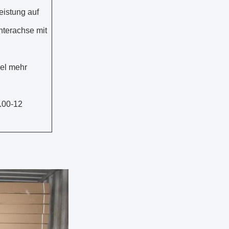
eistung auf
nterachse mit
iel mehr
5.00-12