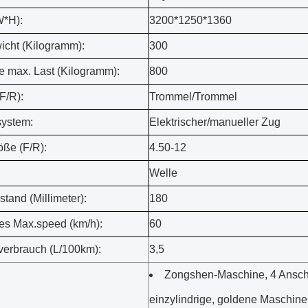
W*H):
3200*1250*1360
icht (Kilogramm):
300
e max. Last (Kilogramm):
800
F/R):
Trommel/Trommel
ystem:
Elektrischer/manueller Zug
öße (F/R):
4.50-12
Welle
tand (Millimeter):
180
es Max.speed (km/h):
60
fverbrauch (L/100km):
3,5
Zongshen-Maschine, 4 Ansch
einzylindrige, goldene Maschine,