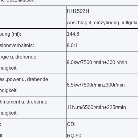
HH150ZH
Anschlag 4, einzylindrig, luftgekü
bung (ml):
144,6
ionsverhältnis:
9.0:1
rgie u. drehende
9.0kw/7500 r/min±300 r/min
digkeit:
es .power u. drehende
8.5kw/7500r/min±300r/min
digkeit:
hmoment u. drehende
11N.m/6500r/min±225r/min
digkeit:
:
CDI
f:
RQ-90