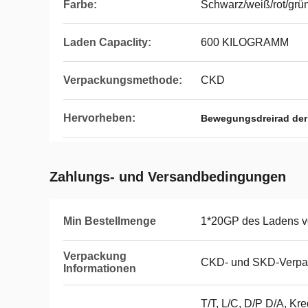
Farbe:
Schwarz/weiß/rot/grü
Laden Capaclity:
600 KILOGRAMM
Verpackungsmethode:
CKD
Hervorheben:
Bewegungsdreirad der
Zahlungs- und Versandbedingungen
Min Bestellmenge
1*20GP des Ladens v
Verpackung
CKD- und SKD-Verp
Informationen
T/T, L/C, D/P D/A, Kre