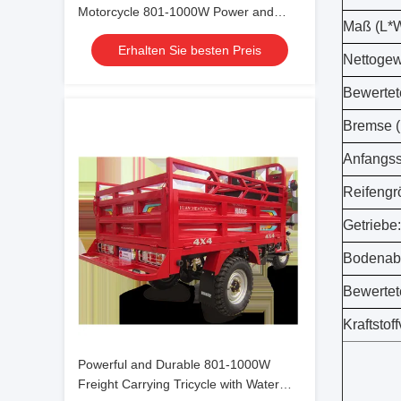
Motorcycle 801-1000W Power and
Maß (L*
Maximum Speed of 60km for Transport
Erhalten Sie besten Preis
Needs
Nettogew
Bewertet
Bremse (
Anfangss
Reifengr
Getriebe:
Bodenabs
Bewertet
Kraftstof
Powerful and Durable 801-1000W
Freight Carrying Tricycle with Water