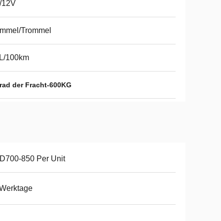
/12V
ommel/Trommel
2L/100km
ad der Fracht-600KG
D700-850 Per Unit
 Werktage