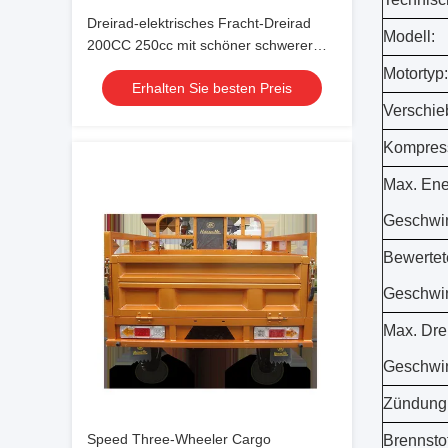
Dreirad-elektrisches Fracht-Dreirad
Modell:
200CC 250cc mit schöner schwerer
Gabel
Motortyp:
Erhalten Sie besten Preis
Verschie
Kompress
Max. Ene
Geschwin
Bewertet
Geschwin
Max. Dre
Geschwin
Zündung
Speed Three-Wheeler Cargo
Brennstof