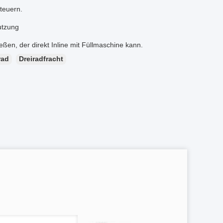
teuern.
utzung
en, der direkt Inline mit Füllmaschine kann.
rad
Dreiradfracht