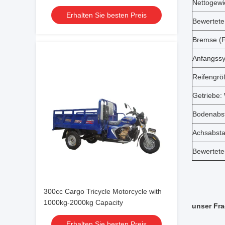
Nettogewi
Erhalten Sie besten Preis
Bewertete
Bremse (
Anfangssy
Reifengrö
Getriebe:
Bodenabst
Achsabsta
Bewertete
300cc Cargo Tricycle Motorcycle with
1000kg-2000kg Capacity
unser Fra
Erhalten Sie besten Preis