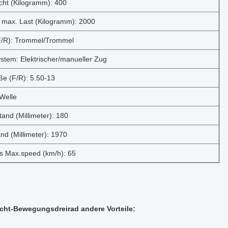
cht (Kilogramm): 400
 max. Last (Kilogramm): 2000
F/R): Trommel/Trommel
stem: Elektrischer/manueller Zug
ße (F/R): 5.50-13
 Welle
and (Millimeter): 180
nd (Millimeter): 1970
s Max.speed (km/h): 65
cht-Bewegungsdreirad andere Vorteile: