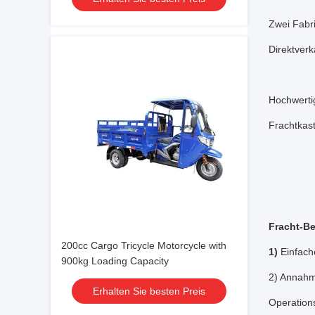
Zwei Fabri
Direktverk
Hochwertig
Frachtkas
Fracht-B
200cc Cargo Tricycle Motorcycle with
1)
Einfache
900kg Loading Capacity
2) Annahm
Erhalten Sie besten Preis
Operations