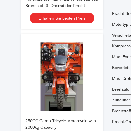
Brennstoff-3, Dreirad der Fracht-
150CC mit Glasscheinwerfer
Fracht-Be
Erhalten Sie besten Preis
Motortyp: 
Verschieb
Kompressi
Max. Ener
Bewertete
Max. Dreh
Leerlaufd
Zündung:
Brennstof
250CC Cargo Tricycle Motorcycle with
Fracht-Gr
2000kg Capacity