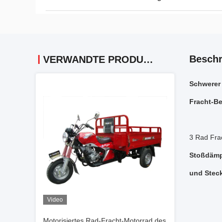
Beschr
VERWANDTE PRODUKTE
Schwerer 
Fracht-B
3 Rad Fra
Stoßdämpf
und Stec
Video
Motorisiertes Rad-Fracht-Motorrad des