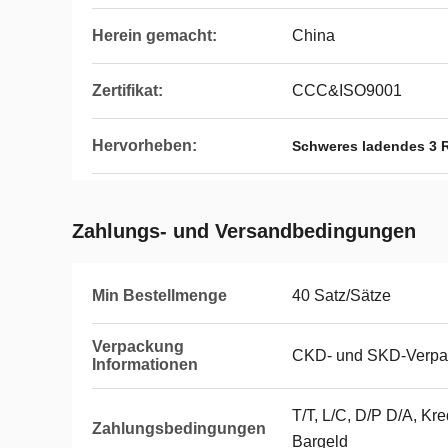
Herein gemacht:
China
Zertifikat:
CCC&ISO9001
Hervorheben:
Schweres ladendes 3 
Zahlungs- und Versandbedingungen
Min Bestellmenge
40 Satz/Sätze
Verpackung
CKD- und SKD-Verp
Informationen
T/T, L/C, D/P D/A, Kre
Zahlungsbedingungen
Bargeld