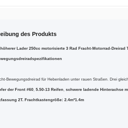
eibung des Produkts
höherer Lader 250cc motorisierte 3 Rad Fracht-Motorrad-Dreirad 
ewegungsdreiradspezifikationen
cht-Bewegungsdreirad für Hebenladen unter rauen Straßen. Drei gleich
er der Front #60
,
5.50-13 Reifen
,
schwere ladende Hinterachse mi
kfassung 2T. Frachtkastengröße: 2.4m*1.4m