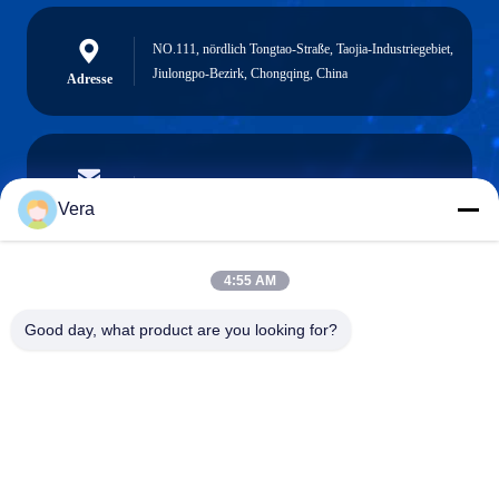
NO.111, nördlich Tongtao-Straße, Taojia-Industriegebiet,
Jiulongpo-Bezirk, Chongqing, China
Adresse
vera@lkmoto.com
E-Mail-Adresse
Vera
4:55 AM
0086-15823905611
Good day, what product are you looking for?
Telefon
Chongqing Longkang Motorcycle Co., Ltd.