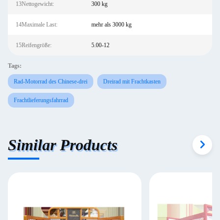
13Nettogewicht:
300 kg
14Maximale Last:
mehr als 3000 kg
15Reifengröße:
5.00-12
Tags:
Rad-Motorrad des Chinese-drei
Dreirad mit Frachtkasten
Frachtlieferungsfahrrad
Similar Products