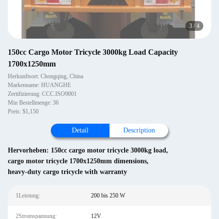
3
/
4
150cc Cargo Motor Tricycle 3000kg Load Capacity
1700x1250mm
Herkunftsort: Chongqing, China
Markenname: HUANGHE
Zertifizierung: CCC.ISO9001
Min Bestellmenge: 36
Preis: $1,150
Detail
Description
Hervorheben:
150cc cargo motor tricycle 3000kg load
,
cargo motor tricycle 1700x1250mm dimensions
,
heavy-duty cargo tricycle with warranty
1Leistung:
200 bis 250 W
2Stromspannung:
12V