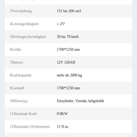
3Verschiebung:
151 bis 200 cm3
4Leistungsfähigkeit:
≥ 25°
5Höchstgeschwindigkeit:
50 bis 70 km/h
6Größe:
1700*1250 mm
7Batterie:
12V 120AH
8Ladekapazität:
mehr als 2000 kg
9Lastmaß:
1700*1250 mm
10Motortyp:
Einzylinder, Viertakt, luftgekühlt
11Maximale Kraft:
9.0KW
12Maximales Drehmoment:
11 N.m.