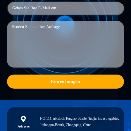
Einreichungen
NO.111, nördlich Tongtao-Straße, Taojia-Industriegebiet,
Jiulongpo-Bezirk, Chongqing, China
Adresse