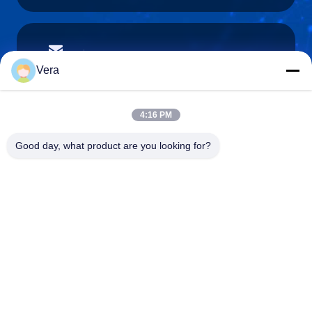
vera@lkmoto.com
E-Mail-Adresse
Vera
4:16 PM
0086-15823905611
Good day, what product are you looking for?
Telefon
Chongqing Longkang Motorcycle Co., Ltd.