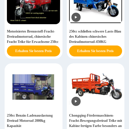
Motorisiertes Brennstoff-Fracht-
250cc schließen schwere Lasts-Blau
Dreiradmotorrad, chinesische
des Kabinen-chinesisches
Fracht Trike für Erwachsene 250cc
Dreiradmotorrad-450KG
Erhalten Sie besten Preis
Erhalten Sie besten Preis
250cc Benzin-Ladenauslastung
Chongqing-Fördermaschinen-
Dreirad Motorrad 2000kg
Fracht-Bewegungsdreirad Trike mit
Kapazität
Kabine fertigen Farbe besonders an