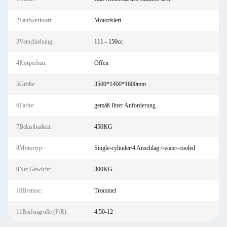
2Laufwerksart:
Motorisiert
3Verschiebung:
111 - 150cc
4Körperbau:
Offen
5Größe:
3500*1400*1600mm
6Farbe:
gemäß Ihrer Anforderung
7Belastbarkeit:
450KG
8Motortyp:
Single-cylinder/4 Anschlag /-water-cooled
9Net Gewicht:
300KG
10Bremse:
Trommel
11Reifengröße (F/R):
4.50-12