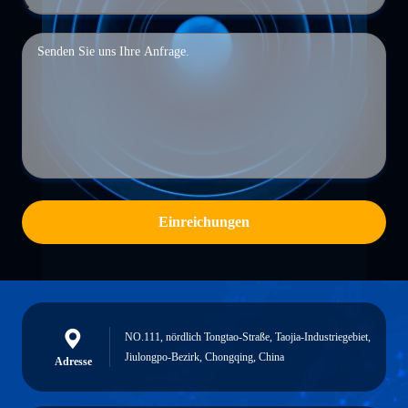
Einreichungen
NO.111, nördlich Tongtao-Straße, Taojia-Industriegebiet,
Jiulongpo-Bezirk, Chongqing, China
Adresse