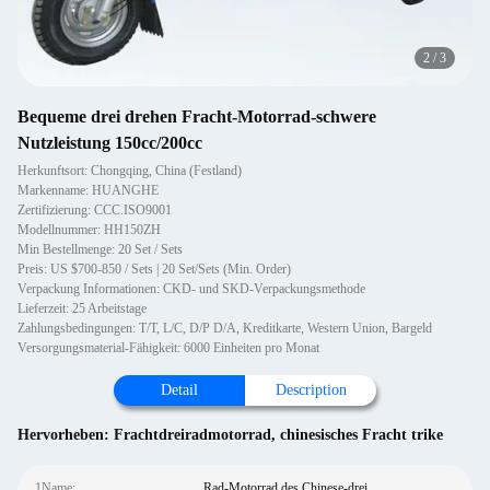
2
/
3
Bequeme drei drehen Fracht-Motorrad-schwere
Nutzleistung 150cc/200cc
Herkunftsort: Chongqing, China (Festland)
Markenname: HUANGHE
Zertifizierung: CCC.ISO9001
Modellnummer: HH150ZH
Min Bestellmenge: 20 Set / Sets
Preis: US $700-850 / Sets | 20 Set/Sets (Min. Order)
Verpackung Informationen: CKD- und SKD-Verpackungsmethode
Lieferzeit: 25 Arbeitstage
Zahlungsbedingungen: T/T, L/C, D/P D/A, Kreditkarte, Western Union, Bargeld
Versorgungsmaterial-Fähigkeit: 6000 Einheiten pro Monat
Detail
Description
Hervorheben:
Frachtdreiradmotorrad
,
chinesisches Fracht trike
1Name:
Rad-Motorrad des Chinese-drei