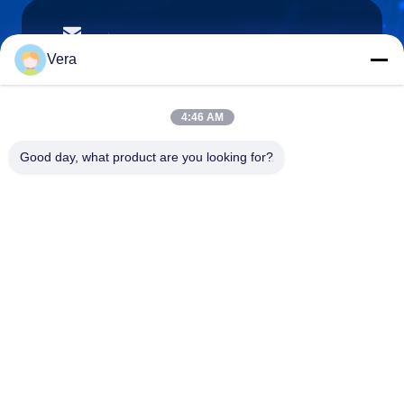
vera@lkmoto.com
E-Mail-Adresse
Vera
4:46 AM
0086-15823905611
Good day, what product are you looking for?
Telefon
Chongqing Longkang Motorcycle Co., Ltd.