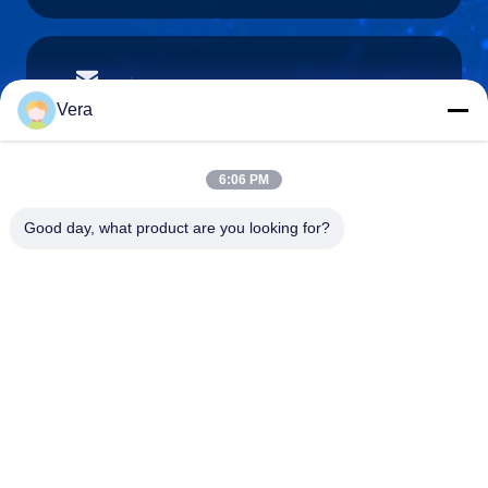
vera@lkmoto.com
E-Mail-Adresse
Vera
6:06 PM
0086-15823905611
Good day, what product are you looking for?
Telefon
Chongqing Longkang Motorcycle Co., Ltd.