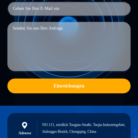
Einreichungen
NO.111, nördlich Tongtao-Straße, Taojia-Industriegebiet,
Jiulongpo-Bezirk, Chongqing, China
Adresse