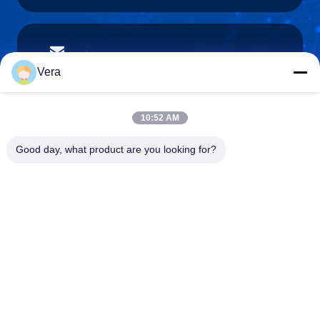
vera@lkmoto.com
E-Mail-Adresse
Vera
10:52 AM
0086-15823905611
Good day, what product are you looking for?
Telefon
Chongqing Longkang Motorcycle Co., Ltd.