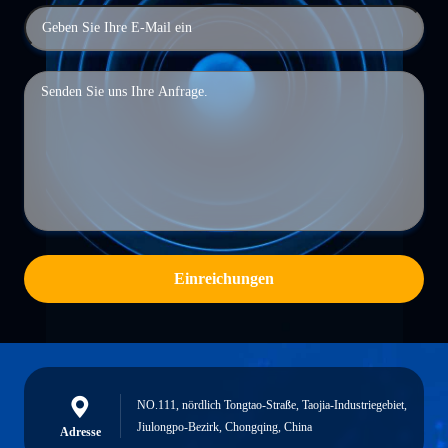
Einreichungen
NO.111, nördlich Tongtao-Straße, Taojia-Industriegebiet,
Jiulongpo-Bezirk, Chongqing, China
Adresse