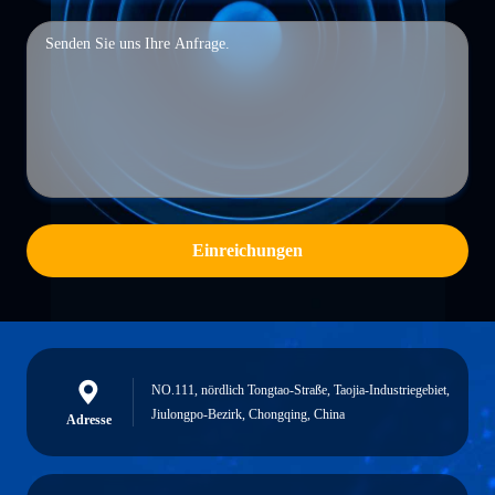
Einreichungen
NO.111, nördlich Tongtao-Straße, Taojia-Industriegebiet,
Jiulongpo-Bezirk, Chongqing, China
Adresse