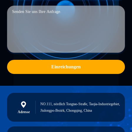
Einreichungen
NO.111, nördlich Tongtao-Straße, Taojia-Industriegebiet,
Jiulongpo-Bezirk, Chongqing, China
Adresse