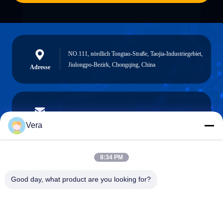
NO.111, nördlich Tongtao-Straße, Taojia-Industriegebiet,
Jiulongpo-Bezirk, Chongqing, China
Adresse
vera@lkmoto.com
E-Mail-Adresse
Vera
8:34 PM
0086-15823905611
Good day, what product are you looking for?
Telefon