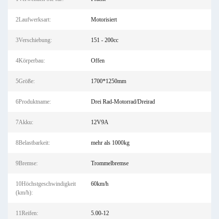
2Laufwerksart:
Motorisiert
3Verschiebung:
151 - 200cc
4Körperbau:
Offen
5Größe:
1700*1250mm
6Produktname:
Drei Rad-Motorrad/Dreirad
7Akku:
12V9A
8Belastbarkeit:
mehr als 1000kg
9Bremse:
Trommelbremse
10Höchstgeschwindigkeit
60km/h
(km/h):
11Reifen:
5.00-12