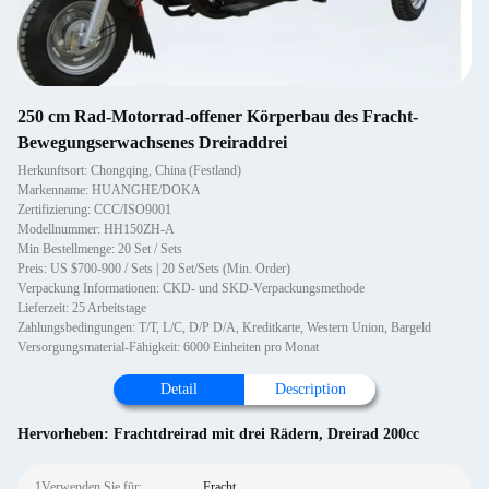
250 cm Rad-Motorrad-offener Körperbau des Fracht-
Bewegungserwachsenes Dreiraddrei
Herkunftsort: Chongqing, China (Festland)
Markenname: HUANGHE/DOKA
Zertifizierung: CCC/ISO9001
Modellnummer: HH150ZH-A
Min Bestellmenge: 20 Set / Sets
Preis: US $700-900 / Sets | 20 Set/Sets (Min. Order)
Verpackung Informationen: CKD- und SKD-Verpackungsmethode
Lieferzeit: 25 Arbeitstage
Zahlungsbedingungen: T/T, L/C, D/P D/A, Kreditkarte, Western Union, Bargeld
Versorgungsmaterial-Fähigkeit: 6000 Einheiten pro Monat
Detail
Description
Hervorheben:
Frachtdreirad mit drei Rädern
,
Dreirad 200cc
1Verwenden Sie für:
Fracht