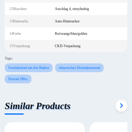
12Maschine:
Anschlag 4, einzylindrig
13Hinterachs:
Auto-Hinterachse
14Farbe:
Rot/orange/blau/golden
15Verpackung:
CKD-Verpackung
Tags:
Frachtdreirad mit drei Rädern
chinesisches Dreiradmotorrad
Dreirad 200cc
Similar Products