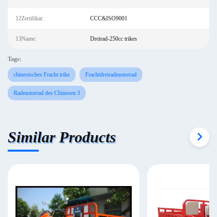
12Zertifikat:
CCC&ISO9001
13Name:
Dreirad-250cc trikes
Tags:
chinesisches Fracht trike
Frachtdreiradmotorrad
Radmotorrad des Chinesen 3
Similar Products