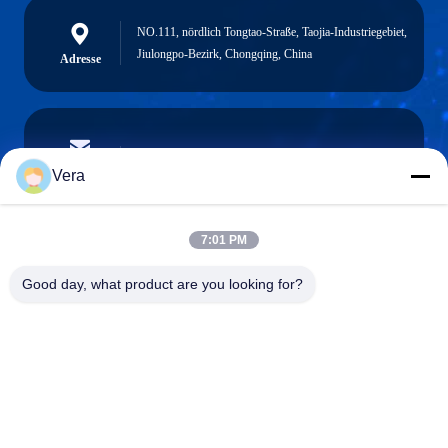
NO.111, nördlich Tongtao-Straße, Taojia-Industriegebiet,
Jiulongpo-Bezirk, Chongqing, China
Adresse
vera@lkmoto.com
E-Mail-Adresse
Vera
7:01 PM
0086-15823905611
Good day, what product are you looking for?
Telefon
Chongqing Longkang Motorcycle Co., Ltd.