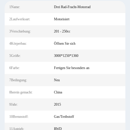
1Name:
Drei Rad-Fracht-Motorrad
2Laufwerksart:
Motorisiert
3Verschiebung:
201 - 250cc
4Körperbau:
Öffnen Sie sich
5Größe:
3000*1250*1360
6Farbe:
Fertigen Sie besonders an
7Bedingung:
Neu
8herein gemacht:
China
9Jahr:
2015
10Brennstoff:
Gas/Treibstoff
11Antrieb:
RWD