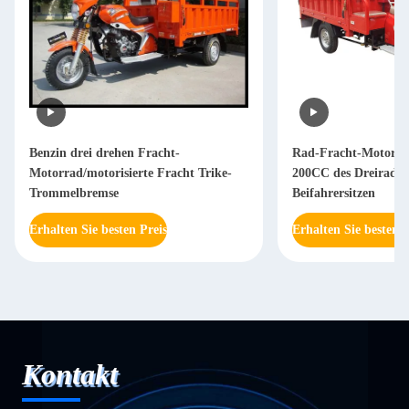
Benzin drei drehen Fracht-
Rad-Fracht-Motorra
Motorrad/motorisierte Fracht Trike-
200CC des Dreiraddr
Trommelbremse
Beifahrersitzen
Erhalten Sie besten Preis
Erhalten Sie besten P
Kontakt