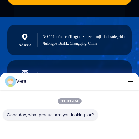
NO.111, nördlich Tongtao-Straße, Taojia-Industriegebiet,
Jiulongpo-Bezirk, Chongqing, China
Adresse
vera@lkmoto.com
E-Mail-Adresse
Vera
11:09 AM
0086-15823905611
Good day, what product are you looking for?
Telefon