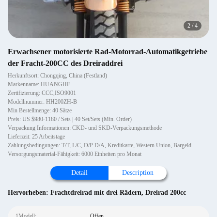
2
/
4
Erwachsener motorisierte Rad-Motorrad-Automatikgetriebe
der Fracht-200CC des Dreiraddrei
Herkunftsort: Chongqing, China (Festland)
Markenname: HUANGHE
Zertifizierung: CCC,ISO9001
Modellnummer: HH200ZH-B
Min Bestellmenge: 40 Sätze
Preis: US $980-1180 / Sets | 40 Set/Sets (Min. Order)
Verpackung Informationen: CKD- und SKD-Verpackungsmethode
Lieferzeit: 25 Arbeitstage
Zahlungsbedingungen: T/T, L/C, D/P D/A, Kreditkarte, Western Union, Bargeld
Versorgungsmaterial-Fähigkeit: 6000 Einheiten pro Monat
Detail
Description
Hervorheben:
Frachtdreirad mit drei Rädern
,
Dreirad 200cc
1Modell:
Offen