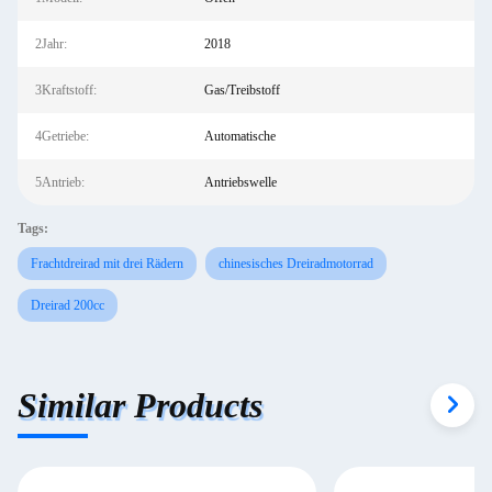
2Jahr:
2018
3Kraftstoff:
Gas/Treibstoff
4Getriebe:
Automatische
5Antrieb:
Antriebswelle
Tags:
Frachtdreirad mit drei Rädern
chinesisches Dreiradmotorrad
Dreirad 200cc
Similar Products