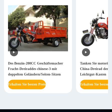
Des Benzin-200CC Geschäftemacher
Tanken Sie motorisie
Fracht-Dreiraddes chinese-3 mit
China-Dreirad der F
doppelten Geländern/Seiten-Sitzen
Leichtgut-Kasten
Erhalten Sie besten Preis
Erhalten Sie besten P