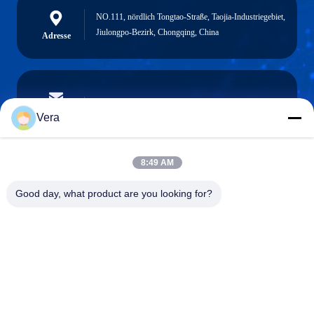
NO.111, nördlich Tongtao-Straße, Taojia-Industriegebiet,
Jiulongpo-Bezirk, Chongqing, China
Adresse
vera@lkmoto.com
E-Mail-Adresse
Vera
8:49 AM
0086-15823905611
Good day, what product are you looking for?
Telefon
Chongqing Longkang Motorcycle Co., Ltd.