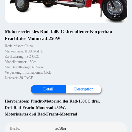
2
/
5
Motorisierter des Rad-150CC drei offener Körperbau
Fracht-des Motorrad-250W
Herkunftsort: China
Markenname: HUANGHE
Zertifizierung: ISO CCC
Modellnummer: 150cc
Min Bestellmenge: 40 Sätze
Verpackung Informationen: CKD
Lieferzeit: 30 TAGE
Detail
Description
Hervorheben:
Fracht-Motorrad des Rad-150CC drei
,
Drei Rad-Fracht-Motorrad 250W
,
Motorisiertes drei Rad-Fracht-Motorrad
1Farbe:
rot/Blau