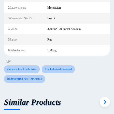
2Laufwerksart:
Motorisiert
3Verwenden Sie für:
Fracht
4Größe:
3200m*1200mm/1.5bottem
5Farbe:
Rot
6Belastbarkeit:
1000kg
Tags:
chinesisches Fracht trike
Frachtdreiradmotorrad
Radmotorrad des Chinesen 3
Similar Products