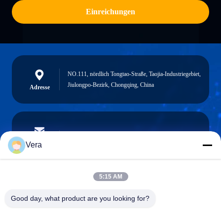
Einreichungen
NO.111, nördlich Tongtao-Straße, Taojia-Industriegebiet,
Jiulongpo-Bezirk, Chongqing, China
Adresse
vera@lkmoto.com
E-Mail-Adresse
Vera
5:15 AM
0086-15823905611
Good day, what product are you looking for?
Telefon