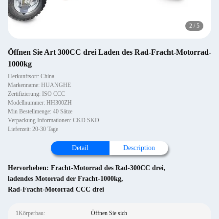
2
/
5
Öffnen Sie Art 300CC drei Laden des Rad-Fracht-Motorrad-
1000kg
Herkunftsort: China
Markenname: HUANGHE
Zertifizierung: ISO CCC
Modellnummer: HH300ZH
Min Bestellmenge: 40 Sätze
Verpackung Informationen: CKD SKD
Lieferzeit: 20-30 Tage
Detail
Description
Hervorheben:
Fracht-Motorrad des Rad-300CC drei
,
ladendes Motorrad der Fracht-1000kg
,
Rad-Fracht-Motorrad CCC drei
1Körperbau:
Öffnen Sie sich